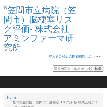
導入をご検討の医療機関はこちらへ
Toggle
navigation
Home
笠間市立病院（笠間市）脳梗塞リスク評価‐ 株式会社アミ
ンファーマ研究所