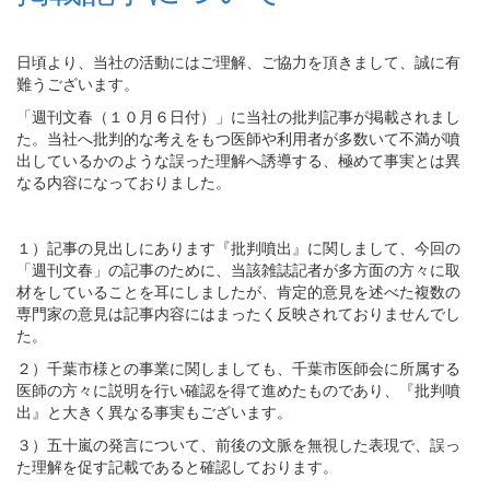
日頃より、当社の活動にはご理解、ご協力を頂きまして、誠に有
難うございます。
「週刊文春（１０月６日付）」に当社の批判記事が掲載されまし
た。当社へ批判的な考えをもつ医師や利用者が多数いて不満が噴
出しているかのような誤った理解へ誘導する、極めて事実とは異
なる内容になっておりました。
１）記事の見出しにあります『批判噴出』に関しまして、今回の
「週刊文春」の記事のために、当該雑誌記者が多方面の方々に取
材をしていることを耳にしましたが、肯定的意見を述べた複数の
専門家の意見は記事内容にはまったく反映されておりませんでし
た。
２）千葉市様との事業に関しましても、千葉市医師会に所属する
医師の方々に説明を行い確認を得て進めたものであり、『批判噴
出』と大きく異なる事実もございます。
３）五十嵐の発言について、前後の文脈を無視した表現で、誤っ
た理解を促す記載であると確認しております。