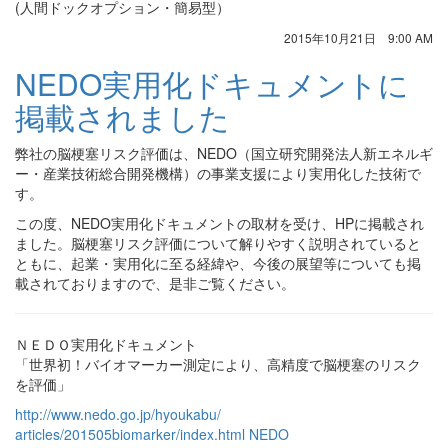
(人間ドックオプション・簡易型）
2015年10月21日 9:00 AM
NEDO実用化ドキュメントに
掲載されました
弊社の脳梗塞リスク評価は、NEDO（国立研究開発法人新エネルギ
ー・産業技術総合開発機構）の事業支援により実用化した技術で
す。
この度、NEDO実用化ドキュメントの取材を受け、HPに掲載され
ました。脳梗塞リスク評価について解りやすく説明されていると
ともに、起業・実用化に至る経緯や、今後の展望等についても掲
載されておりますので、是非ご覧ください。
ＮＥＤＯ実用化ドキュメント
「世界初！バイオマーカー測定により、高精度で脳梗塞のリスク
を評価」
http://www.nedo.go.jp/hyoukabu/
articles/201505biomarker/index.html NEDO