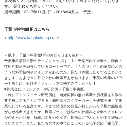
脳梗塞リスク評価について、わかりやすく展示いただいておりま
す。 是非お立ち寄りください。
展示期間：2017年11月1日～2018年4月末（予定）
千葉市科学館HPはこちら
>
http://www.kagakukanq.com/
＜以下、千葉市科学館HPのお知らせより抜粋＞
千葉市科学館９階のテクノショップは、主に千葉市内の企業の、独自の
技術や製品を紹介しているコーナーです。「ものづくり」の基盤にどの
ような科学技術やアイデアがあるのか、見たり体験したりすることがで
きます。およそ６ヶ月で２社の展示替えがあります。千葉の企業のパワ
ーを感じに、ぜひテクノショップに来てみてください！
■株式会社アミンファーマ研究所（千葉市中央区）
（株）アミンファーマ研究所は、自覚症状の無い早期の脳梗塞を血液検
査で検出することができる「脳梗塞リスクマーカー」を研究開発して事
業化している企業です。今まで発症前の発見が難しかった早期の脳梗塞
がなぜ検出できるのか、展示ブースでは検出の仕組みと企業のチャレン
ジのきっかけを、解説パネルやクイズ、動画などでわかりやすく紐解い
ていきます。また、私たちの体の中で起こっている化学反応「生化学」