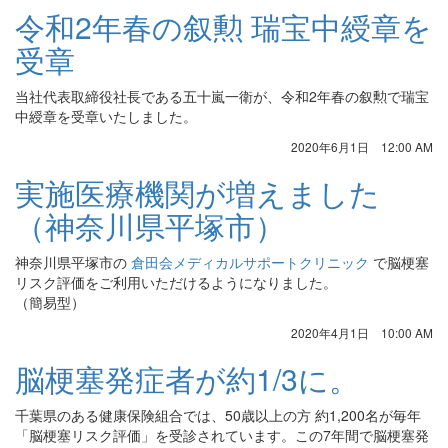
令和2年春の叙勲 瑞宝中綬章を
受章
当社代表取締役社長である五十嵐一衛が、令和2年春の叙勲で瑞宝
中綬章を受章いたしました。
2020年6月1日 12:00 AM
実施医療機関が増えました
（神奈川県平塚市）
神奈川県平塚市の
倉田会メディカルサポートクリニック
で脳梗塞
リスク評価をご利用いただけるようになりました。
（簡易型）
2020年4月1日 10:00 AM
脳梗塞発症者が約1/3に。
千葉県のある健康保険組合では、50歳以上の方 約1,200名が毎年
「脳梗塞リスク評価」を受診されています。この7年間で脳梗塞発