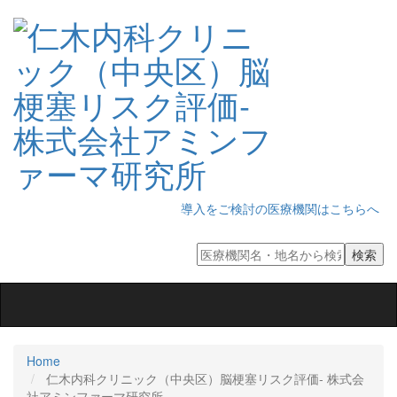
導入をご検討の医療機関はこちらへ
Toggle
navigation
Home
仁木内科クリニック（中央区）脳梗塞リスク評価‐ 株式会
社アミンファーマ研究所