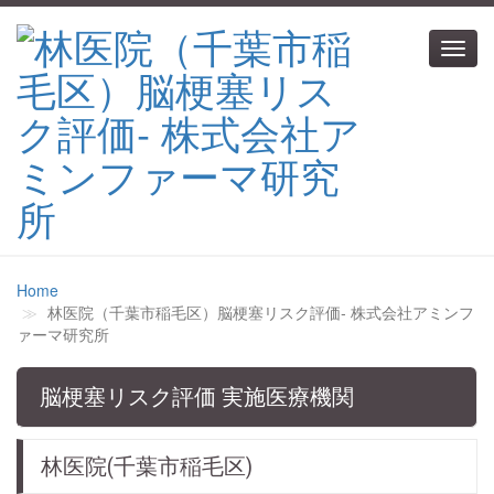
Toggl
navig
Home
林医院（千葉市稲毛区）脳梗塞リスク評価‐ 株式会社アミンフ
ァーマ研究所
脳梗塞リスク評価 実施医療機関
林医院(千葉市稲毛区)