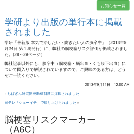
お知らせ一覧
学研より出版の単行本に掲載
されました
学研「最新版 本気で治したい・防ぎたい人の脳卒中」（2013年9
月24日 第１刷発行）に、弊社の脳梗塞リスク評価が掲載されまし
た。(28～29ページ）
弊社記事以外にも、脳卒中（脳梗塞・脳出血・くも膜下出血）に
ついて図入りで解説されていますので、ご興味のある方は、どう
ぞご一読ください。
2013年9月11日 12:00 AM
«
ちばぎん研究開発助成制度に採択されました
日テレ「シューイチ」で取り上げられました
»
脳梗塞リスクマーカー
（A6C）